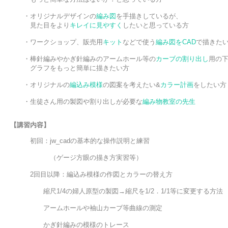
　　・オリジナルデザインの
編み図
を手描きしているが、

　　　見た目をより
キレイに見やすく
したいと思っている方

　　・ワークショップ、販売用
キット
などで使う
編み図をCAD
で
描きたい
　　・棒針編みやかぎ針編みのアームホール等の
カーブの割り出し
用の下
　　　グラフをもっと簡単に描きたい方

　　・オリジナルの
編込み模様
の図案を考えたい&
カラー計画
をしたい方

　　・生徒さん用の製図や割り出しが必要な
編み物教室の先生

初回：jw_cadの基本的な操作説明と練習
　　　　　　（ゲージ方眼の描き方実習等）
　　　2回目以降：編込み模様の作図とカラーの替え方
　　　　　縮尺1/4の婦人原型の製図→縮尺を1/2．1/1等に変更する方法
　　　　　アームホールや袖山カーブ等曲線の測定
　　　　　かぎ針編みの模様のトレース