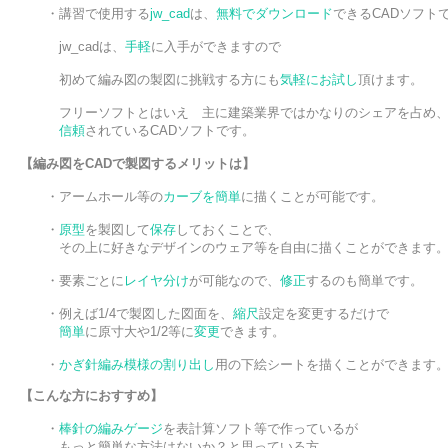
　　・講習で使用する
jw_cad
は、
無料
でダウンロード
できるCADソフトで
　　　jw_cadは、
手軽
に入手ができますので

　　　初めて編み図の製図に挑戦する方にも
気軽にお試し
頂けます。

　　　フリーソフトとはいえ　主に建築業界ではかなりのシェアを占め、
信頼
されているCADソフトです。

【編み図をCADで製図するメリットは】
　　・アームホール等の
カーブを簡単
に
描くことが可能です。

　　・
原型
を製図して
保存
しておくことで、

　　　その上に好きなデザインのウェア等を
自由
に
描くことができます
　　・要素ごとに
レイヤ分け
が可能なので、
修正
するのも
簡単
です。
　　・例えば1/4で製図した図面を、
縮尺
設定を変更するだけで

簡単
に原寸大や1/2等に
変更
できます。

　　・
かぎ針編み模様の割り出し
用の下絵シートを描くことができます
【こんな方におすすめ】
　　・
棒針の編みゲージ
を表計算ソフト等で作っているが

　　　もっと簡単な方法はないか？と思っている方
