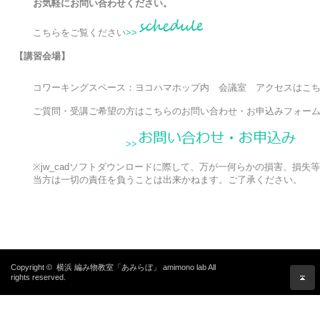
　　お気軽にお問い合わせください。

　こちらをご覧ください
>>
【講習会場】

　　コワーキングスペース：ヨコハマホップ内　会議室　アクセスはこち
>>
　　※jw_cadソフトダウンロードに際して、万が一何らかの損害、損失
　　当方は一切の責任を負うことは出来かねます。ご了承ください。
Copyright ©
横浜 編み物教室「あみらぼ」 amimono lab
All
rights reserved.