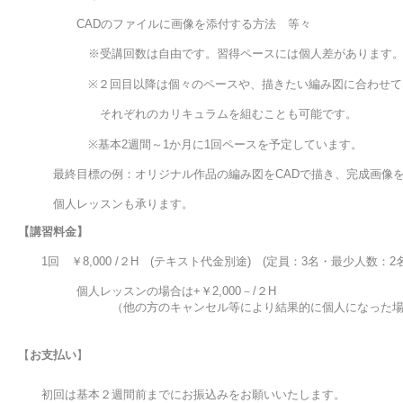
　　　　　CADのファイルに画像を添付する方法　等々
　　　　　　※受講回数は自由です。習得ペースには個人差があります
　　　　　　※２回目以降は個々のペースや、描きたい編み図に合わせて
　　　　　　　それぞれのカリキュラムを組むことも可能です。

　　　　　　※基本2週間～1か月に1回ペースを予定しています。　
　　　最終目標の例：オリジナル作品の編み図をCADで描き、完成画像
　　　個人レッスンも承ります。　　　　　 　
【講習料金】
　　1回　￥8,000 /２H　(テキスト代金別途)　(定員：3名・最少人数：2名
　　　　　個人レッスンの場合は+￥2,000－/２H

　　　　　　　　（他の方のキャンセル等により結果的に個人になった場
【
お支払い
】
　　初回は基本２週間前までにお振込みをお願いいたします。