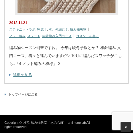
2018.11.21
ステキニットラボ
,
完成！
,
次、何編む？
,
編み物教室
ノット編み
,
スヌード
,
棒針編み入門コース
コメントを書く
編み物シーズン到来ですね。 今年は暖冬予報とか？ 棒針編み 入
門コース、着々と進んでいます(^^♪ 10月に編んだスワッチがこち
ら↓「4.ノット編みの模様」 3…
詳細を見る
トップページに戻る
Copyright ©
横浜 編み物教室「あみらぼ」 amimono lab
All
rights reserved.