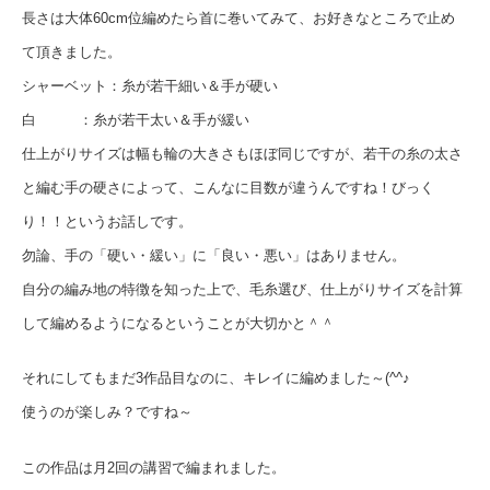
長さは大体60cm位編めたら首に巻いてみて、お好きなところで止め
て頂きました。
シャーベット：糸が若干細い＆手が硬い
白 ：糸が若干太い＆手が緩い
仕上がりサイズは幅も輪の大きさもほぼ同じですが、若干の糸の太さ
と編む手の硬さによって、こんなに目数が違うんですね！びっく
り！！というお話しです。
勿論、手の「硬い・緩い」に「良い・悪い」はありません。
自分の編み地の特徴を知った上で、毛糸選び、仕上がりサイズを計算
して編めるようになるということが大切かと＾＾
それにしてもまだ3作品目なのに、キレイに編めました～(^^♪
使うのが楽しみ？ですね～
この作品は月2回の講習で編まれました。