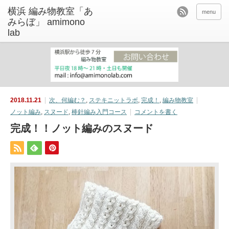
menu
2018.11.21
次、何編む？
,
ステキニットラボ
,
完成！
,
編み物教室
ノット編み
,
スヌード
,
棒針編み入門コース
コメントを書く
完成！！ノット編みのスヌード