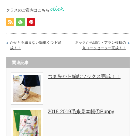
クラスのご案内はこちら
かかとを編まない簡単くつ下完
ネックから編む・アラン模様の
成！！
丸ヨークセーター完成！！
関連記事
つま先から編むソックス完成！！
2018-2019毛糸見本帳①Puppy