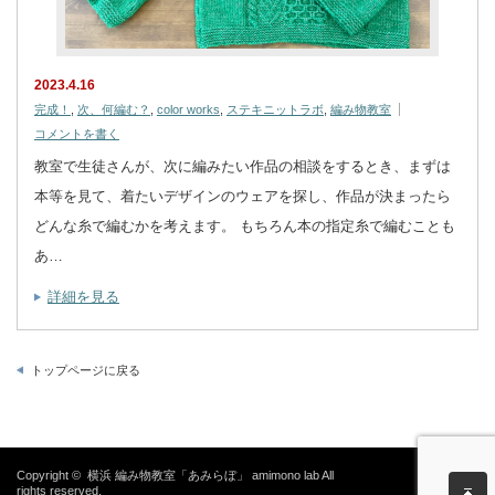
2023.4.16
完成！
,
次、何編む？
,
color works
,
ステキニットラボ
,
編み物教室
コメントを書く
教室で生徒さんが、次に編みたい作品の相談をするとき、まずは
本等を見て、着たいデザインのウェアを探し、作品が決まったら
どんな糸で編むかを考えます。 もちろん本の指定糸で編むことも
あ…
詳細を見る
トップページに戻る
Copyright ©
横浜 編み物教室「あみらぼ」 amimono lab
All
rights reserved.