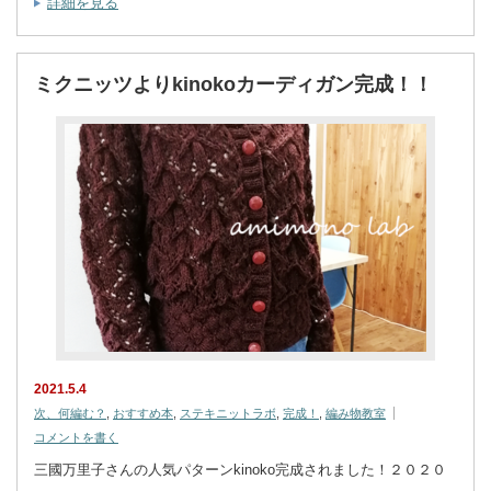
詳細を見る
ミクニッツよりkinokoカーディガン完成！！
2021.5.4
次、何編む？
,
おすすめ本
,
ステキニットラボ
,
完成！
,
編み物教室
コメントを書く
三國万里子さんの人気パターンkinoko完成されました！２０２０