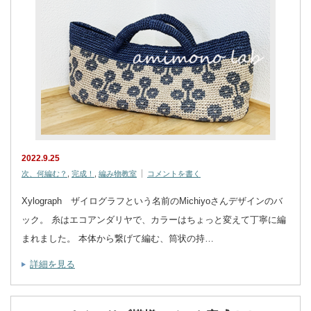
2022.9.25
次、何編む？
,
完成！
,
編み物教室
コメントを書く
Xylograph ザイログラフという名前のMichiyoさんデザインのバ
ック。 糸はエコアンダリヤで、カラーはちょっと変えて丁寧に編
まれました。 本体から繋げて編む、筒状の持…
詳細を見る