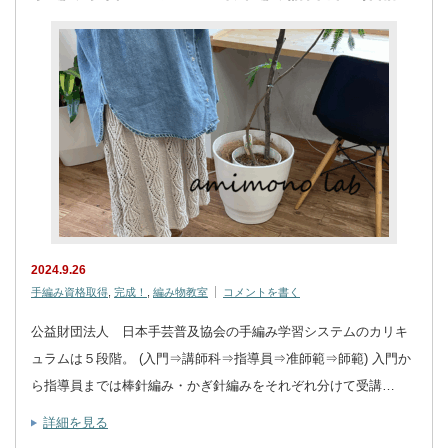
2024.9.26
手編み資格取得
,
完成！
,
編み物教室
コメントを書く
公益財団法人 日本手芸普及協会の手編み学習システムのカリキ
ュラムは５段階。 (入門⇒講師科⇒指導員⇒准師範⇒師範) 入門か
ら指導員までは棒針編み・かぎ針編みをそれぞれ分けて受講…
詳細を見る