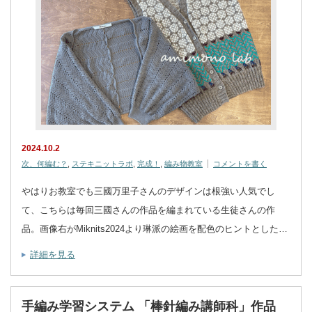
2024.10.2
次、何編む？
,
ステキニットラボ
,
完成！
,
編み物教室
コメントを書く
やはりお教室でも三國万里子さんのデザインは根強い人気でし
て、こちらは毎回三國さんの作品を編まれている生徒さんの作
品。画像右がMiknits2024より琳派の絵画を配色のヒントとした…
詳細を見る
手編み学習システム 「棒針編み講師科」作品