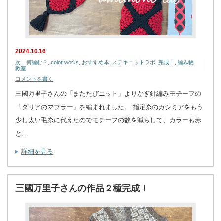
2024.10.16
次、何編む？
,
color works
,
おすすめ本
,
ステキニットラボ
,
完成！
,
編み物
教室
コメントを書く
三國万里子さんの「またたびニット」よりかぎ針編みモチーフの
「ダリアのマフラー」を編まれました。 指定糸のカシミアをもう
少し太い毛糸に代えたのでモチーフの数を減らして、カラーも赤
と…
詳細を見る
三國万里子さんの作品２種完成！