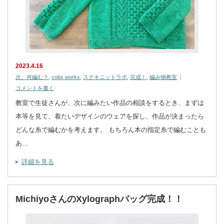
2023.4.16
次、何編む？
,
color works
,
ステキニットラボ
,
完成！
,
編み物教室
コメントを書く
教室で生徒さんが、次に編みたい作品の相談をするとき、まずは
本等を見て、着たいデザインのウェアを探し、作品が決まったら
どんな糸で編むかを考えます。 もちろん本の指定糸で編むことも
あ…
詳細を見る
MichiyoさんのXylographバッグ完成！！