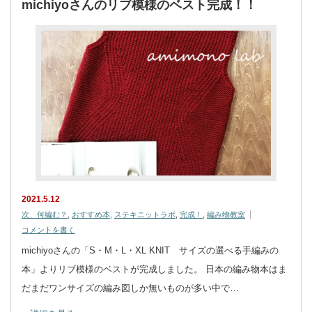
michiyoさんのリブ模様のベスト完成！！
2021.5.12
次、何編む？
,
おすすめ本
,
ステキニットラボ
,
完成！
,
編み物教室
コメントを書く
michiyoさんの「S・M・L・XL KNIT サイズの選べる手編みの
本」よりリブ模様のベストが完成しました。 日本の編み物本はま
だまだワンサイズの編み図しか無いものが多い中で…