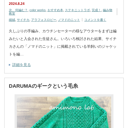
2024.8.24
次、何編む？
,
color works
,
おすすめ本
,
ステキニットラボ
,
完成！
,
編み物
教室
縮絨
,
サイチカ
,
アラフォスロピー
,
ノマドのニット
コメントを書く
久しぶりの手編み、カウチンセーターの様なアウターをまずは編
みたいと入会された生徒さん。いろいろ検討された結果、サイチ
カさんの「ノマドのニット」に掲載されている羊飼いのジャケッ
トを編…
詳細を見る
DARUMAのギークという毛糸