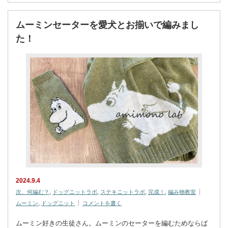
ムーミンセーターを愛犬とお揃いで編みまし
た！
2024.9.4
次、何編む？
,
ドッグニットラボ
,
ステキニットラボ
,
完成！
,
編み物教室
ムーミン
,
ドッグニット
コメントを書く
ムーミン好きの生徒さん。ムーミンのセーターを編むためならば