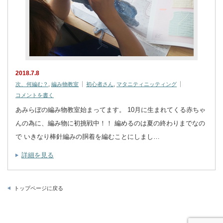
2018.7.8
次、何編む？
,
編み物教室
初心者さん
,
マタニティニッティング
コメントを書く
あみらぼの編み物教室始まってます。 10月に生まれてくる赤ちゃ
んの為に、編み物に初挑戦中！！ 編めるのは夏の終わりまでなの
で いきなり棒針編みの胴着を編むことにしまし…
詳細を見る
トップページに戻る