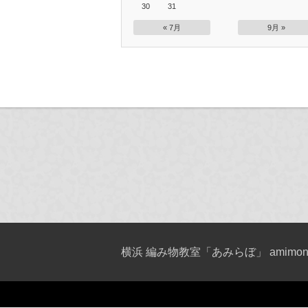
30
31
« 7月
9月 »
横浜 編み物教室「あみらぼ」 amimono