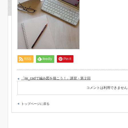
RSS
feedly
Pin it
「jw_cadで編み図を描こう！」講習・第２回
コメントは利用できません
トップページに戻る