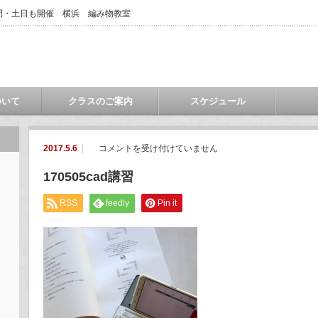
間・土日も開催 横浜 編み物教室
ついて
クラスのご案内
スケジュール
170505cad
2017.5.6
コメントを受け付けていません
講
習
170505cad講習
は
RSS
feedly
Pin it