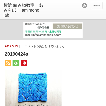
menu
2
2019.5.13
コメントを受け付けていません
0
1
20190424a
9
0
4
2
4
a
は