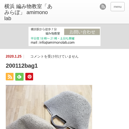
menu
2
2020.1.25
コメントを受け付けていません
0
0
200112bag1
1
1
2
b
a
g
1
は