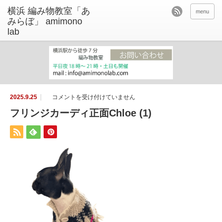
menu
フ
2025.9.25
コメントを受け付けていません
リ
ン
フリンジカーディ正面Chloe (1)
ジ
カ
ー
デ
ィ
正
面
C
h
l
o
e
(1)
は