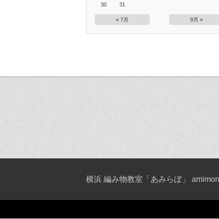
30
31
« 7月
9月 »
横浜 編み物教室「あみらぼ」 amimono