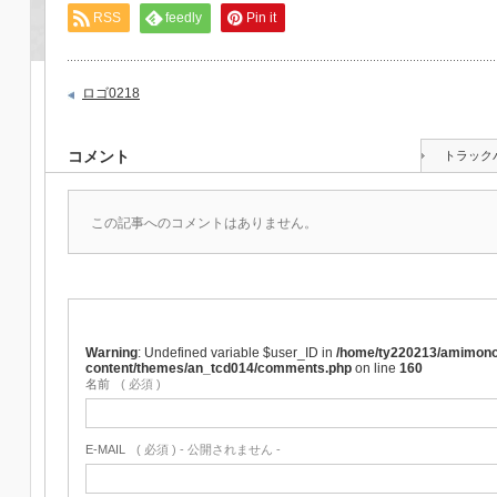
RSS
feedly
Pin it
ロゴ0218
コメント
トラック
この記事へのコメントはありません。
Warning
: Undefined variable $user_ID in
/home/ty220213/amimono
content/themes/an_tcd014/comments.php
on line
160
名前
( 必須 )
E-MAIL
( 必須 ) - 公開されません -