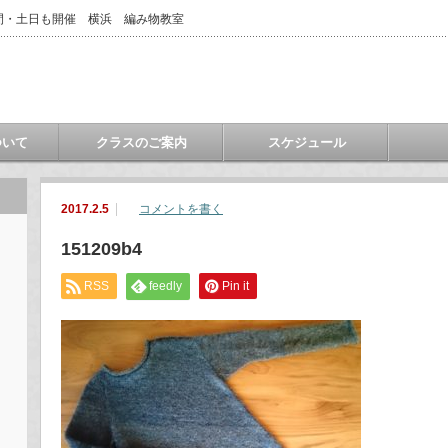
間・土日も開催 横浜 編み物教室
ついて
クラスのご案内
スケジュール
2017.2.5
コメントを書く
151209b4
RSS
feedly
Pin it