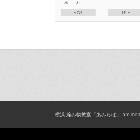
30
31
« 7月
9月 »
横浜 編み物教室「あみらぼ」 amimono