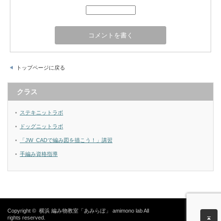
トップページに戻る
クラス
ステキニットラボ
ドッグニットラボ
「JW_CADで編み図を描こう！」講習
手編み資格指導
Copyright ©
横浜 編み物教室「あみらぼ」 amimono lab
All
rights reserved.