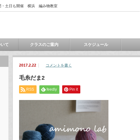
間・土日も開催 横浜 編み物教室
ついて
クラスのご案内
スケジュール
2017.2.22
コメントを書く
毛糸だま2
RSS
feedly
Pin it