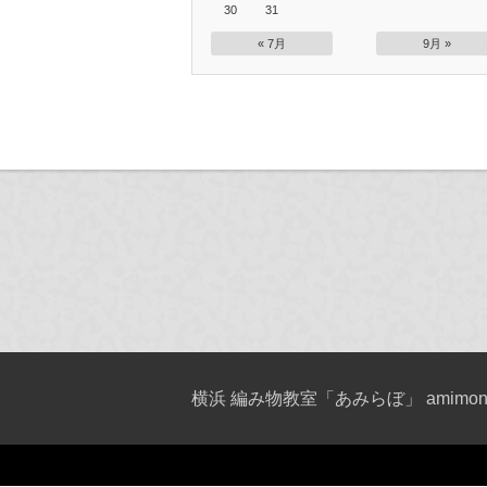
30
31
« 7月
9月 »
横浜 編み物教室「あみらぼ」 amimono