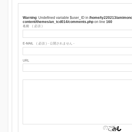
Warning
: Undefined variable $user_ID in
/home/ty220213/amimono
content/themes/an_tcd014/comments.php
on line
160
名前
( 必須 )
E-MAIL
( 必須 ) - 公開されません -
URL