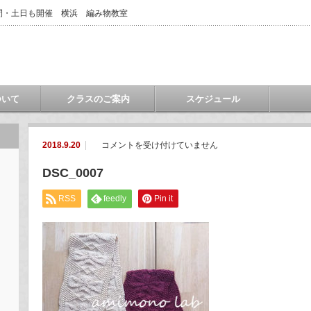
間・土日も開催 横浜 編み物教室
ついて
クラスのご案内
スケジュール
DSC_0007
2018.9.20
コメントを受け付けていません
は
DSC_0007
RSS
feedly
Pin it