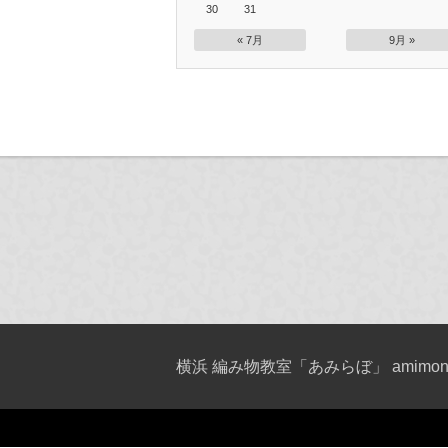
30
31
« 7月
9月 »
横浜 編み物教室「あみらぼ」 amimono