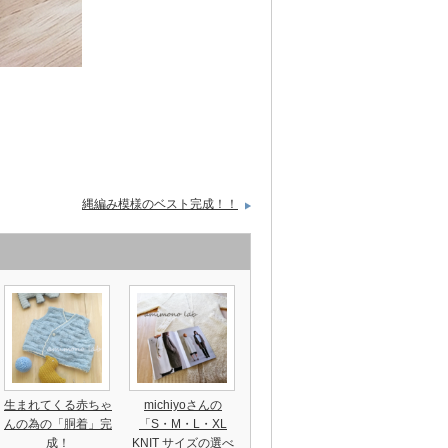
縄編み模様のベスト完成！！
生まれてくる赤ちゃ
michiyoさんの
んの為の「胴着」完
「S・M・L・XL
成！
KNIT サイズの選べ