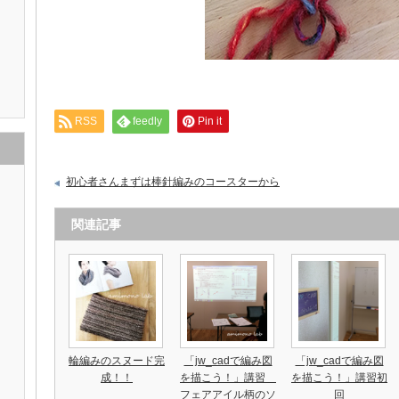
RSS
feedly
Pin it
初心者さんまずは棒針編みのコースターから
関連記事
輪編みのスヌード完
「jw_cadで編み図
「jw_cadで編み図
成！！
を描こう！」講習
を描こう！」講習初
フェアアイル柄のソ
回