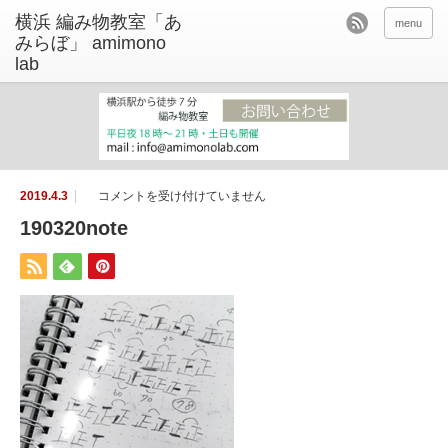
menu
1
2019.4.3
コメントを受け付けていません
9
0
190320note
3
2
0
n
o
t
e
は