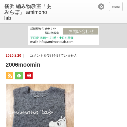
menu
2
2020.8.20
コメントを受け付けていません
0
0
2006moomin
6
m
o
o
m
i
n
は