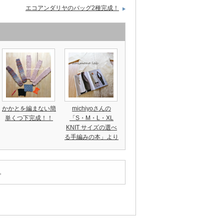
エコアンダリヤのバッグ2種完成！
かかとを編まない簡
michiyoさんの
単くつ下完成！！
「S・M・L・XL
KNIT サイズの選べ
る手編みの本」より
。