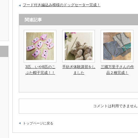
フード付き編込み模様のドッグセーター完成！
関連記事
3匹…いや8匹のこ
手紡ぎ体験講習をし
三國万里子さんの作
ぶた帽子完成！！
ました
品２種完成！
コメントは利用できません
トップページに戻る