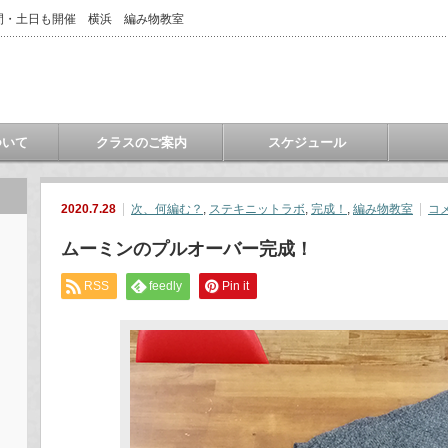
間・土日も開催 横浜 編み物教室
ついて
クラスのご案内
スケジュール
2020.7.28
次、何編む？
,
ステキニットラボ
,
完成！
,
編み物教室
コ
ムーミンのプルオーバー完成！
RSS
feedly
Pin it