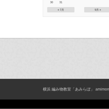
30
31
« 7月
9月 »
横浜 編み物教室「あみらぼ」 amimono