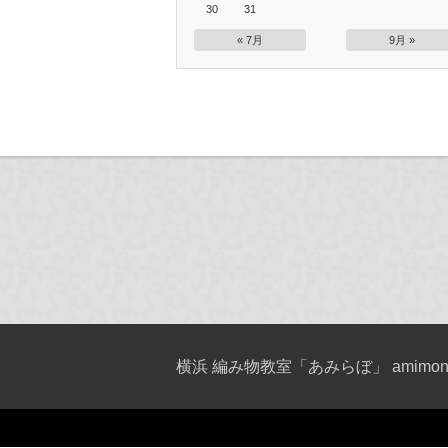
30
31
« 7月
9月 »
横浜 編み物教室「あみらぼ」 amimono