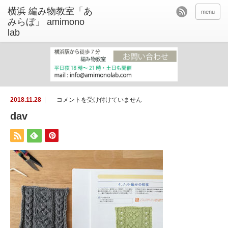
menu
d
2018.11.28
コメントを受け付けていません
a
v
dav
は