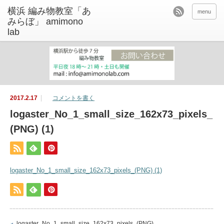
menu
2017.2.17
コメントを書く
logaster_No_1_small_size_162x73_pixels_
(PNG) (1)
logaster_No_1_small_size_162x73_pixels_(PNG) (1)
logaster_No_1_small_size_162x73_pixels_(PNG)