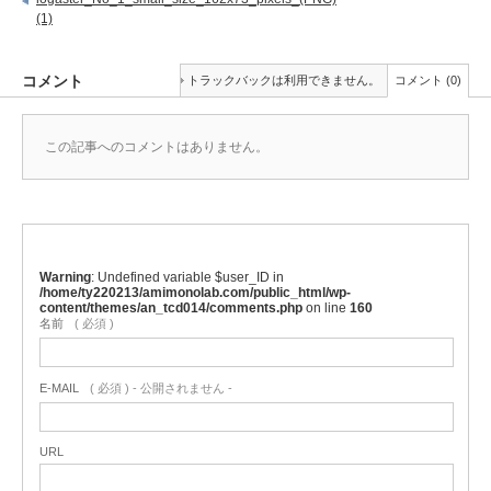
(1)
コメント
トラックバックは利用できません。
コメント (0)
この記事へのコメントはありません。
Warning
: Undefined variable $user_ID in
/home/ty220213/amimonolab.com/public_html/wp-
content/themes/an_tcd014/comments.php
on line
160
名前
( 必須 )
E-MAIL
( 必須 ) - 公開されません -
URL