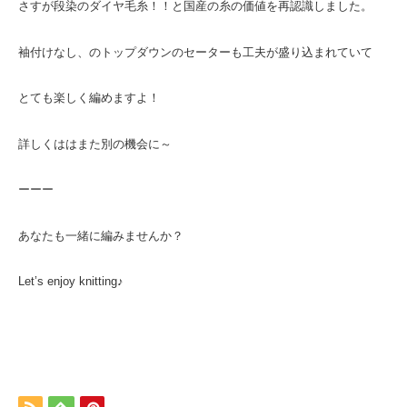
さすが段染のダイヤ毛糸！！と国産の糸の価値を再認識しました。
袖付けなし、のトップダウンのセーターも工夫が盛り込まれていて
とても楽しく編めますよ！
詳しくははまた別の機会に～
ーーー
あなたも一緒に編みませんか？
Let’s enjoy knitting♪