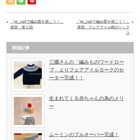
「jw_cadで編み図を描こう！」
「jw_cadで編み図を描こう！」
講習・第２回
講習 フェアアイル柄のソック
ス
関連記事
三國さんの「編みものワードロー
ブ」よりフェアアイルヨークのセ
ーター完成！！
生まれてくる赤ちゃんの為のメリ
ー
ムーミンのプルオーバー完成！