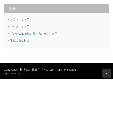
クラス
ステキニットラボ
ドッグニットラボ
「JW_CADで編み図を描こう！」講習
手編み資格指導
Copyright ©
横浜 編み物教室「あみらぼ」 amimono lab
All
rights reserved.