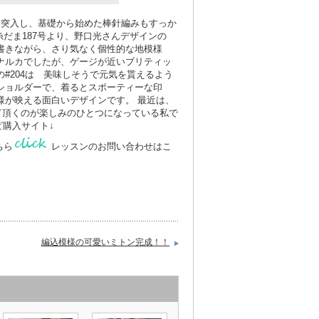
に突入し、基礎から始めた棒針編みもすっか
糸だま187号より、野口光さんデザインの
書きながら、さり気なく個性的な地模様
ナルカでしたが、ゲージが近いブリティッ
#204は 美味しそうで元気を貰えるよう
ショルダーで、着るとスポーティーな印
様が映える面白いデザインです。 最近は、
て頂くのが楽しみのひとつになっている私で
/ レシピ購入サイト↓
こちら
レッスンのお問い合わせはこ
編込模様の可愛いミトン完成！！