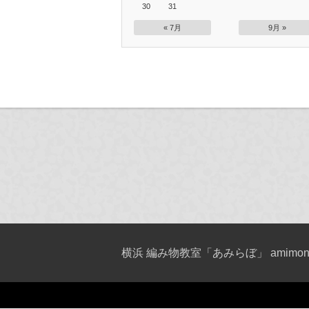
30
31
« 7月
9月 »
横浜 編み物教室「あみらぼ」 amimono