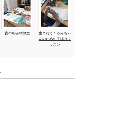
夜の編み物教室
生まれてくる赤ちゃ
んのための手編みレ
ッスン
。