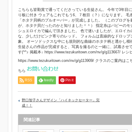
こちらも皆勤賞で通ってくださっている生徒さん。 今年で3年目
り板に付き ウェアもこれでもう6、７枚目（？）になります。 毛
「ホタテ貝柄のプルオーバー」が完成しました。 （このブログを
が、ホタテ貝だったのかと知りました＾＾） 指定糸はパピーのモ
シュエロイカで編んで頂きました。 色で迷いましたが、エロイカの
な、少しだけピンク寄りのレッド。 フォルムは直線的なドロップ
象。 オーソドックスな中にも規則的な曲線のホタテ柄と透かし模
生徒さんの作品が完成すると、写真を撮るのと一緒に、試着させ
す(^^♪ 掲載本↓ https://www.tezukuritown.com/nv/g/g113667
https://www.tezukuritown.com/nv/g/g113909/ クラスのご案内は
ちら
RSS
feedly
Pin it
野口智子さんデザイン「ハイネックセーター」完
成！！
関連記事