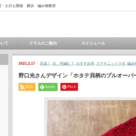
間・土日も開催 横浜 編み物教室
ついて
クラスのご案内
スケジュール
2021.2.17
完成！
,
次、何編む？
,
おすすめ本
,
ステキニットラボ
,
編み
野口光さんデザイン「ホタテ貝柄のプルオーバ
RSS
feedly
Pin it