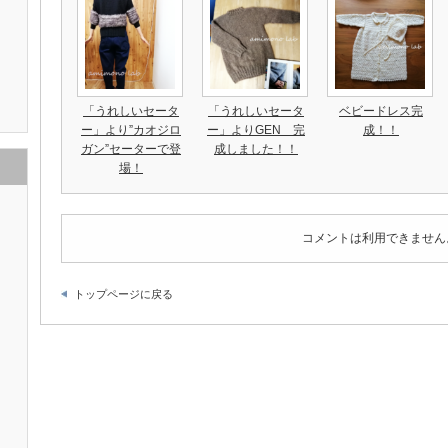
「うれしいセータ
「うれしいセータ
ベビードレス完
ー」より”カオジロ
ー」よりGEN 完
成！！
ガン”セーターで登
成しました！！
場！
コメントは利用できません
トップページに戻る