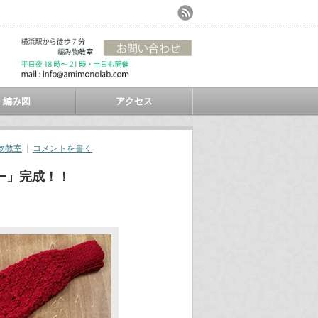
編み図
アクセス
物教室
コメントを書く
ー」完成！！