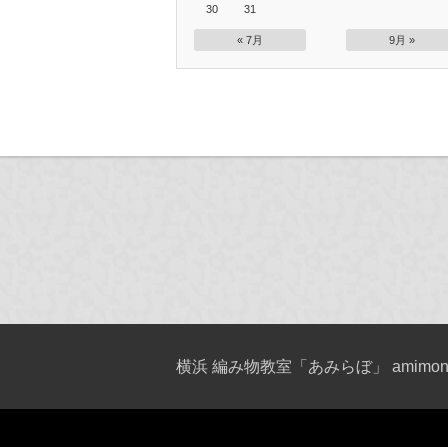
30
31
« 7月
9月 »
横浜 編み物教室「あみらぼ」 amimono