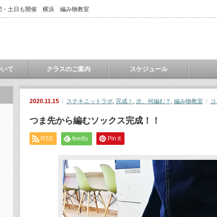
間・土日も開催 横浜 編み物教室
ついて
クラスのご案内
スケジュール
2020.11.15
ステキニットラボ
,
完成！
,
次、何編む？
,
編み物教室
コ
つま先から編むソックス完成！！
RSS
feedly
Pin it