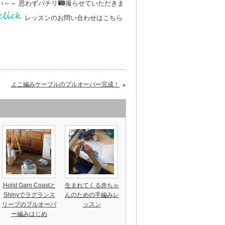
い～～ 思わずパチリ
撮らせていただきま
レッスンのお問い合わせはこちら
よこ編みケーブルのプルオーバー完成！
Holst Garn Coastと
生まれてくる赤ちゃ
Shinyでラグランス
んのための手編みレ
リーブのプルオーバ
ッスン
ー編みはじめ