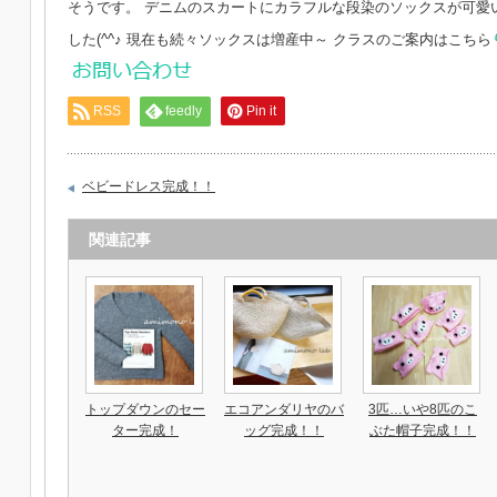
そうです。 デニムのスカートにカラフルな段染のソックスが可愛
した(^^♪ 現在も続々ソックスは増産中～ クラスのご案内はこちら
RSS
feedly
Pin it
ベビードレス完成！！
関連記事
トップダウンのセー
エコアンダリヤのバ
3匹…いや8匹のこ
ター完成！
ッグ完成！！
ぶた帽子完成！！