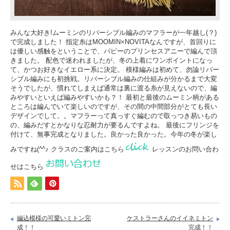
みんな大好き!ムーミンのリバーシブル編みのマフラーが一年越し(？)
で完成しました！ 指定糸はMOOMIN×NOVITAなんですが、首回りに
は優しい感触をということで、パピーのプリンセスアニーで編んで頂
きました。 配色で迷われましたが、冬の上着にワンポイントになっ
て、かつお好きなイエロー系に決定。 模様編みは初めて、勿論リバー
シブル編みにも初挑戦。リバーシブル編みの仕組みが分かるまで大変
そうでしたが、慣れてしまえば通常は裏に渡る糸が見えないので、編
みやすいといえば編みやすいかも？！ 最初と最後のムーミン柄がある
ところは編んでいて楽しいのですが、その間の中間部分がとても長い
デザインでして。。マフラーって真っすぐ編むので取っつき易いもの
の、編みだすとかなりな忍耐力が要るんですよね。 最後にフリンジを
付けて、無事完成となりました。良かった良かった。今年の冬が楽し
みですね(^^♪ クラスのご案内はこちら
レッスンのお問い合わ
せはこちら
編込模様の可愛いミトン完
ケストラーさんのイイネミトン
成！！
完成！！