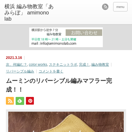
menu
2021.3.16
次、何編む？
,
color works
,
ステキニットラボ
,
完成！
,
編み物教室
リバーシブル編み
コメントを書く
ムーミンのリバーシブル編みマフラー完
成！！