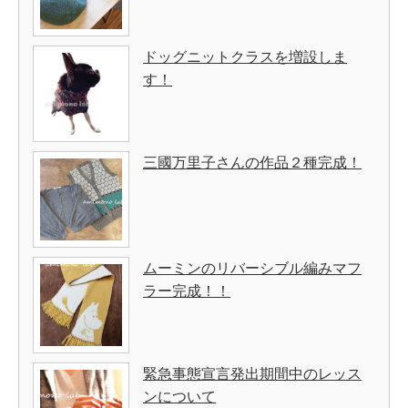
ドッグニットクラスを増設しま
す！
三國万里子さんの作品２種完成！
ムーミンのリバーシブル編みマフ
ラー完成！！
緊急事態宣言発出期間中のレッス
ンについて