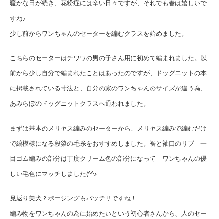
暖かな日が続き、花粉症には辛い日々ですが、それでも春は嬉しいで
すね♪
少し前からワンちゃんのセーターを編むクラスを始めました。
こちらのセーターはチワワの男の子さん用に初めて編まれました。以
前から少し自分で編まれたことはあったのですが、ドッグニットの本
に掲載されている寸法と、自分の家のワンちゃんのサイズが違う為、
あみらぼのドッグニットクラスへ通われました。
まずは基本のメリヤス編みのセーターから。メリヤス編みで編むだけ
で縞模様になる段染の毛糸をおすすめしました。裾と袖口のリブ 一
目ゴム編みの部分は丁度クリーム色の部分になって ワンちゃんの優
しい毛色にマッチしました(^^♪
見返り美犬？ポージングもバッチリですね！
編み物をワンちゃんの為に始めたいという初心者さんから、人のセー