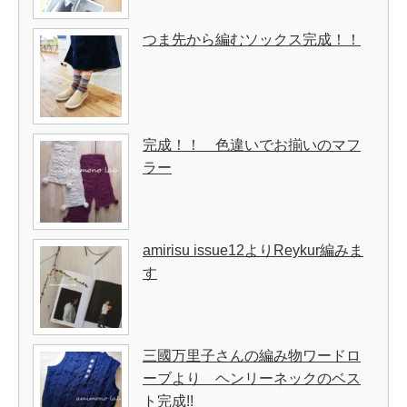
つま先から編むソックス完成！！
完成！！ 色違いでお揃いのマフ
ラー
amirisu issue12よりReykur編みま
す
三國万里子さんの編み物ワードロ
ーブより ヘンリーネックのベス
ト完成!!