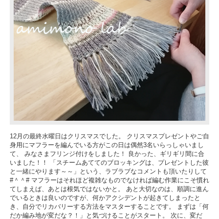
12月の最終水曜日はクリスマスでした。 クリスマスプレゼントやご自
身用にマフラーを編んでいる方がこの日は偶然3名いらっしゃいまし
て、 みなさまフリンジ付けをしました！ 良かった、ギリギリ間に合
いました！！ 「スチームあててのブロッキングは、プレゼントした彼
と一緒にやります～～」という、ラブラブなコメントも頂いたりして
#＾＾# マフラーはそれほど複雑なものでなければ編む作業にこそ慣れ
てしまえば、あとは根気ではないかと。 あと大切なのは、順調に進ん
でいるときは良いのですが、何かアクシデントが起きてしまったと
き、自分でリカバリーする方法をマスターすることです。 まずは「何
だか編み地が変だな？！」と気づけることがスタート。 次に、変だ